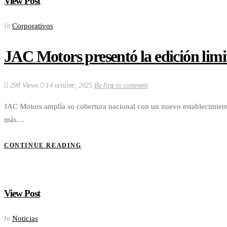
View Post
Corporativos
In
JAC Motors presentó la edición limi
298 Views
14 octubre, 2025
Be first to comment
JAC Motors amplía su cobertura nacional con un nuevo establecimiento
más…
CONTINUE READING
View Post
Noticias
In