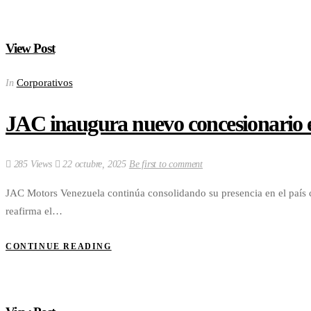
View Post
Corporativos
In
JAC inaugura nuevo concesionario 
285 Views
22 octubre, 2025
Be first to comment
JAC Motors Venezuela continúa consolidando su presencia en el país
reafirma el…
CONTINUE READING