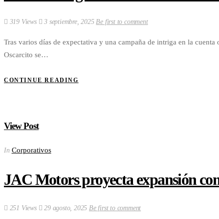
319 Views
3 septiembre, 2025
Be first to comment
Tras varios días de expectativa y una campaña de intriga en la cuenta 
Oscarcito se…
CONTINUE READING
View Post
Corporativos
In
JAC Motors proyecta expansión come
251 Views
29 agosto, 2025
Be first to comment