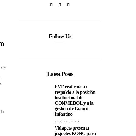
Follow Us
vo
rte
Latest Posts
,
e
FVF reafirma su
respaldo a la posición
institucional de
CONMEBOL y a la
gestión de Gianni
 la
Infantino
7 agosto, 2026
Vidapets presenta
juguetes KONG para