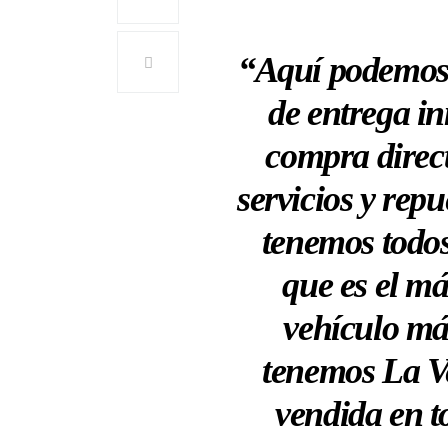
“Aquí podemos 
de entrega in
compra direct
servicios y rep
tenemos todos
que es el m
vehículo má
tenemos La V
vendida en to