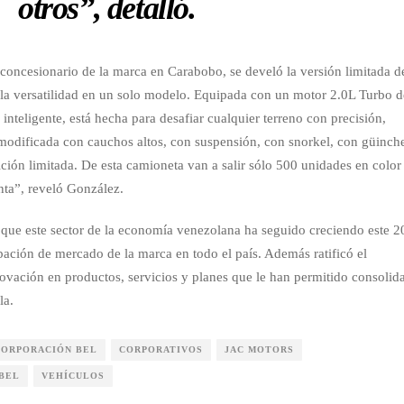
otros”, detalló.
concesionario de la marca en Carabobo, se develó la versión limitada d
 la versatilidad en un solo modelo. Equipada con un motor 2.0L Turbo d
inteligente, está hecha para desafiar cualquier terreno con precisión,
 modificada con cauchos altos, con suspensión, con snorkel, con güinch
ción limitada. De esta camioneta van a salir sólo 500 unidades en color
enta”, reveló González.
que este sector de la economía venezolana ha seguido creciendo este 
pación de mercado de la marca en todo el país. Además ratificó el
vación en productos, servicios y planes que le han permitido consolid
la.
CORPORACIÓN BEL
CORPORATIVOS
JAC MOTORS
BEL
VEHÍCULOS