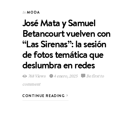
MODA
In
José Mata y Samuel
Betancourt vuelven con
“Las Sirenas”: la sesión
de fotos temática que
deslumbra en redes
768 Views
4 enero, 2025
Be first to
comment
CONTINUE READING