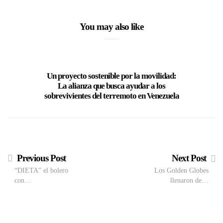
You may also like
Un proyecto sostenible por la movilidad:
Andrea R
La alianza que busca ayudar a los
AntiMiss
sobrevivientes del terremoto en Venezuela
Previous Post
Next Post
“DIETA” el bolero
Los Golden Globes
con…
llenaron de…
VIEW POST