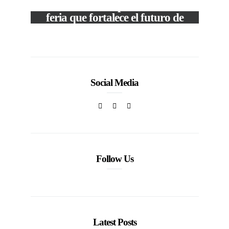
The Local Expo 2026: La
feria que fortalece el futuro de
la moda venezolana
c
In
CORPORATIVOS
Social Media
Follow Us
Latest Posts