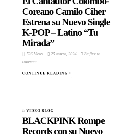
El Cantautor Colombo-
Coreano Camilo Ciher
Estrena su Nuevo Single
K-POP – Latino “Tu
Mirada”
526 Views
25 marzo, 2024
Be first to
comment
CONTINUE READING
In
VIDEO BLOG
BLACKPINK Rompe
Records con su Nuevo