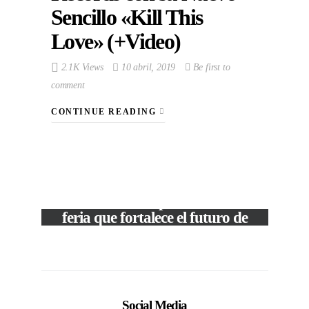
Sencillo «Kill This
Love» (+Video)
2.1K Views
10 abril, 2019
Be first to
comment
CONTINUE READING
VIEW POST
The Local Expo 2026: La
feria que fortalece el futuro de
la moda venezolana
c
In
CORPORATIVOS
Social Media