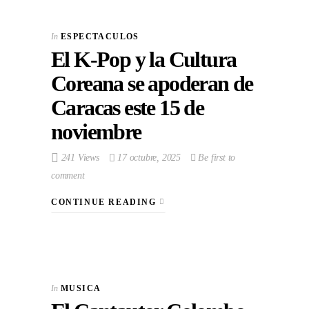
In
ESPECTACULOS
El K-Pop y la Cultura
Coreana se apoderan de
Caracas este 15 de
noviembre
241 Views
17 octubre, 2025
Be first to
comment
CONTINUE READING
In
MUSICA