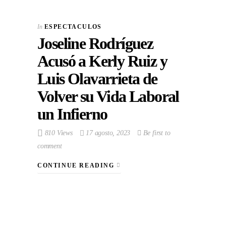
In
ESPECTACULOS
Joseline Rodríguez
Acusó a Kerly Ruiz y
Luis Olavarrieta de
Volver su Vida Laboral
un Infierno
810 Views
17 agosto, 2023
Be first to
comment
CONTINUE READING