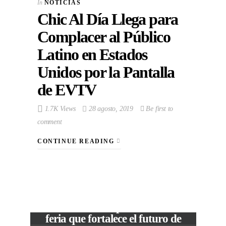
In
NOTICIAS
Chic Al Día Llega para
Complacer al Público
Latino en Estados
Unidos por la Pantalla
de EVTV
1.7K Views
28 agosto, 2019
Be first to
comment
CONTINUE READING
VIEW POST
The Local Expo 2026: La
feria que fortalece el futuro de