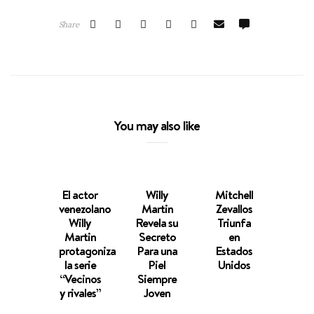
Share
You may also like
El actor
Willy
Mitchell
Jose
venezolano
Martin
Zevallos
Rodr
Willy
Revela su
Triunfa
Acus
Martin
Secreto
en
Ker
protagoniza
Para una
Estados
Rui
la serie
Piel
Unidos
Lu
“Vecinos
Siempre
Olav
y rivales”
Joven
d
Volve