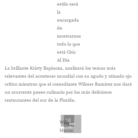
estilo será
la
encargada
de
mostrarnos
todo lo que
está Chic
Al Día
La brillante Kristy Espinoza, analizará los temas más
relevantes del acontecer mundial con su agudo y atinado ojo
crítico mientras que el comediante Wilmer Ramírez nos dará
un ocurrente paseo culinario por los más deliciosos
restaurantes del sur de la Florida.
Willy
PIN
IT
Martin