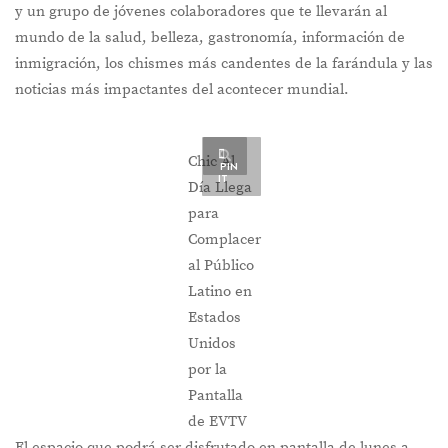
y un grupo de jóvenes colaboradores que te llevarán al
mundo de la salud, belleza, gastronomía, información de
inmigración, los chismes más candentes de la farándula y las
noticias más impactantes del acontecer mundial.
Chic Al
PIN
IT
Día Llega
para
Complacer
al Público
Latino en
Estados
Unidos
por la
Pantalla
de EVTV
El espacio que podrá ser disfrutado en pantalla de lunes a