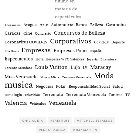
último en
materia de
espectáculos
Arte
Aragua
Banca
Carabobo
Automotriz
Belleza
Accesorios
Concursos de Belleza
Caracas
Cine
Concierto
Corporativos
Coronavirus COVID-19
Covid-19
Deporte
Empresas
Empresas Polar
España
Elie Saab
Espectáculos
Hotel Hesperia WTC Valencia
Joyeria
Literatura
Louis Vuitton
Maracay
Lujo
LV
Lorenzo Mendoza
Moda
Miss Venezuela
Miss y Mister Turismo Venezuela
musica
Negocios
Polar
Responsabilidad Social
Salud
Terremoto
Terremoto Venezuela
tecnologia
Turismo
TV
Televisión
Valencia
Venezuela
Vehículos
CHIC AL DÍA
KERLY RUIZ
MITCHELL ZEVALLOS
PEDRO PADILLA
WILLY MARTIN