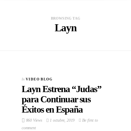
BROWSING TAG
Layn
In
VIDEO BLOG
Layn Estrena “Judas”
para Continuar sus
Éxitos en España
860 Views
1 octubre, 2019
Be first to
comment