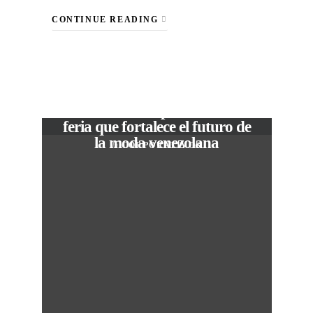
CONTINUE READING
VIEW POST
The Local Expo 2026: La
feria que fortalece el futuro de
la moda venezolana
In
CORPORATIVOS
M
50