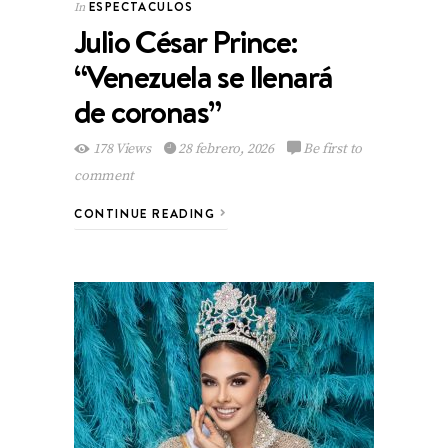
ESPECTACULOS
In
Julio César Prince:
“Venezuela se llenará
de coronas”
178 Views
28 febrero, 2026
Be first to
comment
CONTINUE READING