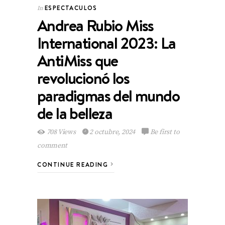
ESPECTACULOS
In
Andrea Rubio Miss
International 2023: La
AntiMiss que
revolucionó los
paradigmas del mundo
de la belleza
708 Views
2 octubre, 2024
Be first to
comment
CONTINUE READING