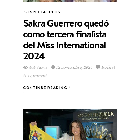
ESPECTACULOS
In
Sakra Guerrero quedó
como tercera finalista
del Miss International
2024
606 Views
12 noviembre, 2024
Be first
to comment
CONTINUE READING