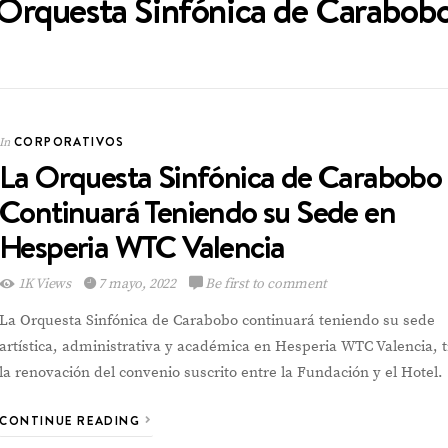
Orquesta Sinfónica de Carabob
CORPORATIVOS
In
La Orquesta Sinfónica de Carabobo
CORPORATIVOS
In
Continuará Teniendo su Sede en
Hesperia WTC Valencia
1K Views
7 mayo, 2022
Be first to comment
Multinacional de
La Orquesta Sinfónica de Carabobo continuará teniendo su sede
Sabores expande su
Portafolio de bebidas
artística, administrativa y académica en Hesperia WTC Valencia, t
la renovación del convenio suscrito entre la Fundación y el Hotel.
CONTINUE READING