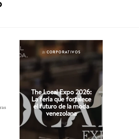
o
CORPORATIVOS
In
The Local Expo 2026:
La feria que fortalece
el futuro de la moda
ras
venezolana