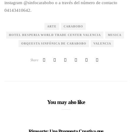
instagram @sinfocarabobo o a través del número de contacto
04143410642.
ARTE
CARABOBO
HOTEL HESPERIA WORLD TRADE CENTER VALENCIA
MUSICA
ORQUESTA SINFÓNICA DE CARABOBO
VALENCIA
Share
You may also like
Rimoarte: Una Propuesta Creativa que
Catalyn