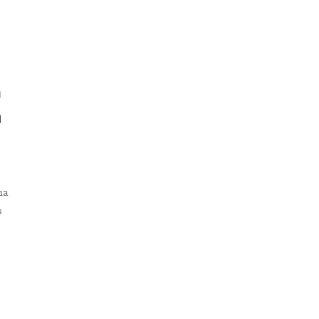
m
a
ha
s