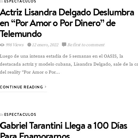
ESPECTACULOS
In
Actriz Lisandra Delgado Deslumbra
en “Por Amor o Por Dinero” de
Telemundo
998 Views
12 enero, 2022
Be first to comment
Luego de una intensa estadía de 5 semanas en el OASIS, la
destacada actriz y modelo cubana, Lisandra Delgado, sale de la c
del reality “Por Amor o Por…
CONTINUE READING
ESPECTACULOS
In
Gabriel Tarantini Llega a 100 Días
Para Enamorarnos