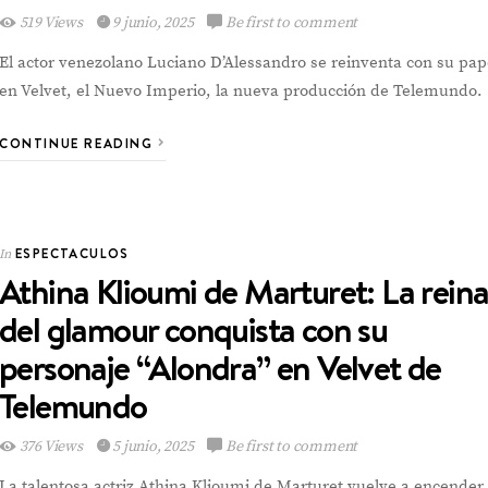
519 Views
9 junio, 2025
Be first to comment
El actor venezolano Luciano D’Alessandro se reinventa con su pap
en Velvet, el Nuevo Imperio, la nueva producción de Telemundo.
CONTINUE READING
ESPECTACULOS
In
Athina Klioumi de Marturet: La rein
del glamour conquista con su
personaje “Alondra” en Velvet de
Telemundo
376 Views
5 junio, 2025
Be first to comment
La talentosa actriz Athina Klioumi de Marturet vuelve a encender 