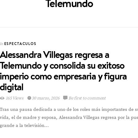
Telemundo
ESPECTACULOS
In
Alessandra Villegas regresa a
ESPECTACULOS
In
Telemundo y consolida su exitoso
imperio como empresaria y figura
digital
Emely Barile pisa
165 Views
30 marzo, 2026
Be first to comment
fuerte en el Reina
Hispanoamericana
Tras una pausa dedicada a uno de los roles más importantes de s
vida, el de madre y esposa, Alessandra Villegas regresa por la pu
grande a la televisión…