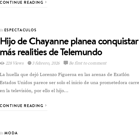
CONTINUE READING
VIEW POST
ESPECTACULOS
In
Hijo de Chayanne planea conquistar
más realities de Telemundo
228 Views
3 febrero, 2026
Be first to comment
La huella que dejó Lorenzo Figueroa en las arenas de Exatlón
Estados Unidos parece ser solo el inicio de una prometedora carr
en la televisión, por ello el hijo…
CONTINUE READING
MODA
In