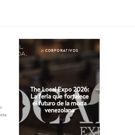
CORPORATIVOS
In
The Local Expo 2026:
La feria que fortalece
el futuro de la moda
u
venezolana
erta