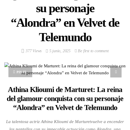
su personaje
“Alondra” en Velvet de
Telemundo
377 Views
5 junio, 2025
Be first to comment
PIN IT
Athina Klioumi de Marturet: La reina
del glamour conquista con su personaje
“Alondra” en Velvet de Telemundo
La talentosa actriz Athina Klioumi de Marturetvuelve a encender
las pantallas con su impecable actuación como Alondra, una