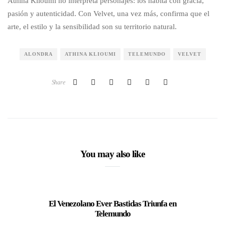
Athina Klioumi no interpreta personajes: los habita con gracia,
pasión y autenticidad. Con Velvet, una vez más, confirma que el
arte, el estilo y la sensibilidad son su territorio natural.
ALONDRA
ATHINA KLIOUMI
TELEMUNDO
VELVET
Share
You may also like
El Venezolano Ever Bastidas Triunfa en
Actriz 
Telemundo
“Por Am