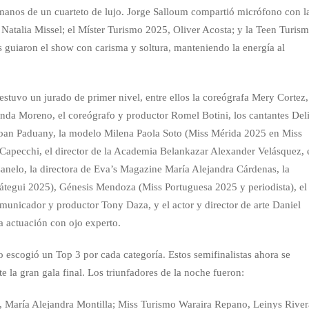
manos de un cuarteto de lujo. Jorge Salloum compartió micrófono con l
Natalia Missel; el Míster Turismo 2025, Oliver Acosta; y la Teen Turis
s guiaron el show con carisma y soltura, manteniendo la energía al
estuvo un jurado de primer nivel, entre ellos la coreógrafa Mery Cortez,
anda Moreno, el coreógrafo y productor Romel Botini, los cantantes Del
 Joan Paduany, la modelo Milena Paola Soto (Miss Mérida 2025 en Miss
 Capecchi, el director de la Academia Belankazar Alexander Velásquez, 
Canelo, la directora de Eva’s Magazine María Alejandra Cárdenas, la
egui 2025), Génesis Mendoza (Miss Portuguesa 2025 y periodista), el
municador y productor Tony Daza, y el actor y director de arte Daniel
a actuación con ojo experto.
do escogió un Top 3 por cada categoría. Estos semifinalistas ahora se
e la gran gala final. Los triunfadores de la noche fueron:
, María Alejandra Montilla; Miss Turismo Waraira Repano, Leinys River