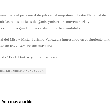
squina. Será el próximo 4 de julio en el majestuoso Teatro Nacional de
eguir las redes sociales de @missymisterturismovenezuela y
se ni un segundo de la evolución de los candidatos.
cial del Miss y Mister Turismo Venezuela ingresando en el siguiente link:
el/UCwOnS0s77O4o9JAOmUmPYHw
oto / Erick Drakos: @mr.erickdrakos
 MISTER TURISMO VENEZUELA
You may also like