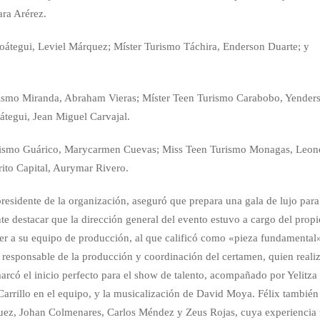
ara Arérez.
oátegui, Leviel Márquez; Míster Turismo Táchira, Enderson Duarte; y
rismo Miranda, Abraham Vieras; Míster Teen Turismo Carabobo, Yender
tegui, Jean Miguel Carvajal.
urismo Guárico, Marycarmen Cuevas; Miss Teen Turismo Monagas, Leon
rito Capital, Aurymar Rivero.
presidente de la organización, aseguró que prepara una gala de lujo para
te destacar que la dirección general del evento estuvo a cargo del prop
er a su equipo de producción, al que calificó como «pieza fundamental
responsable de la producción y coordinación del certamen, quien reali
rcó el inicio perfecto para el show de talento, acompañado por Yelitza
rrillo en el equipo, y la musicalización de David Moya. Félix también
guez, Johan Colmenares, Carlos Méndez y Zeus Rojas, cuya experiencia 