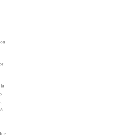
son
or
 la
io
».
zó
fue