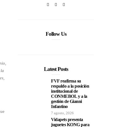
Follow Us
nio,
Latest Posts
 la
es,
FVF reafirma su
respaldo a la posición
institucional de
CONMEBOL y a la
gestión de Gianni
Infantino
que
7 agosto, 2026
Vidapets presenta
juguetes KONG para