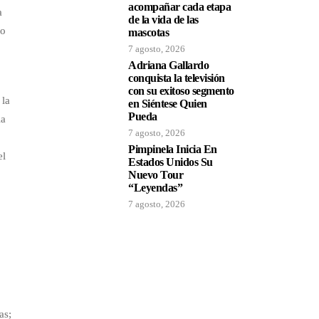
acompañar cada etapa
a
de la vida de las
mo
mascotas
7 agosto, 2026
Adriana Gallardo
conquista la televisión
con su exitoso segmento
 la
en Siéntese Quien
Pueda
ia
7 agosto, 2026
Pimpinela Inicia En
el
Estados Unidos Su
Nuevo Tour
“Leyendas”
7 agosto, 2026
as;