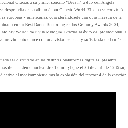
rnacional Gracias a su primer sencillo “Breath” a dúo con Angela
e desprendía de su álbum debut Genetic World. El tema se convirtió
leras europeas y americanas, considerándosele una obra maestra de la
e nominado como Best Dance Recording en los Grammy Awards 2004,
Into My World” de Kylie Minogue. Gracias al éxito del promocional la
evo movimiento dance con una visión sensual y sofisticada de la música
ede ser disfrutado en las distintas plataformas digitales, presenta
anos del accidente nuclear de Chernobyl que el 26 de abril de 1986 sup
diactivo al medioambiente tras la explosión del reactor 4 de la estación