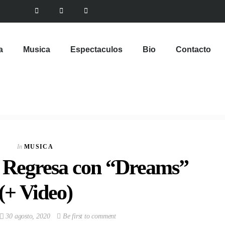
a
Musica
Espectaculos
Bio
Contacto
In
MUSICA
 Regresa con “Dreams”
(+ Video)
30 agosto, 2020
Be first to comment