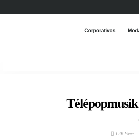
Corporativos
Mod
Télépopmusik
1.3K Views