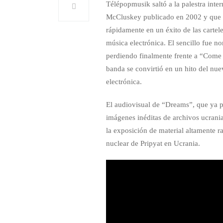
Télépopmusik saltó a la palestra inte
McCluskey publicado en 2002 y que s
rápidamente en un éxito de las carte
música electrónica. El sencillo fu
perdiendo finalmente frente a “Come 
banda se convirtió en un hito del nu
electrónica.
El audiovisual de “Dreams”, que ya pu
imágenes inéditas de archivos ucrani
la exposición de material altamente ra
nuclear de Pripyat en Ucrania.