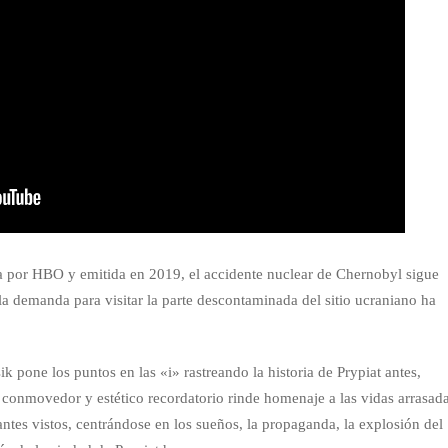
ida por HBO y emitida en 2019, el accidente nuclear de Chernobyl sigue
la demanda para visitar la parte descontaminada del sitio ucraniano ha
pone los puntos en las «i» rastreando la historia de Prypiat antes,
 conmovedor y estético recordatorio rinde homenaje a las vidas arrasad
ntes vistos, centrándose en los sueños, la propaganda, la explosión del