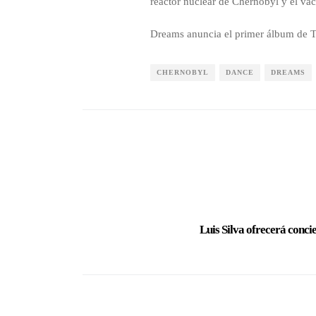
reactor nuclear de Chernobyl y el vac
Dreams anuncia el primer álbum de Té
CHERNOBYL
DANCE
DREAMS
Luis Silva ofrecerá conci