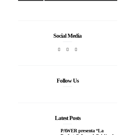
la moda venezolana
c
In
CORPORATIVOS
Social Media
Follow Us
Latest Posts
PAWER presenta “La