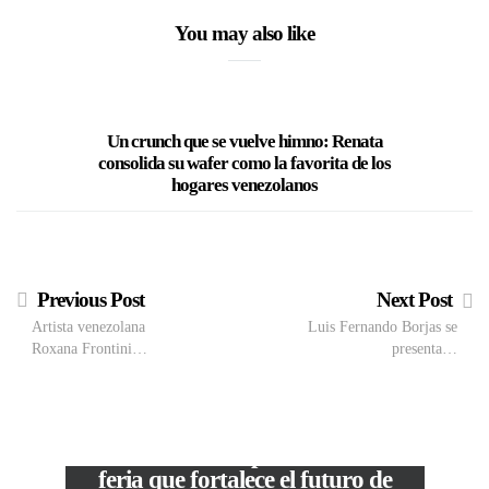
You may also like
Un crunch que se vuelve himno: Renata
Luis
consolida su wafer como la favorita de los
emprende
hogares venezolanos
Previous Post
Next Post
Artista venezolana
Luis Fernando Borjas se
Roxana Frontini…
presenta…
VIEW POST
The Local Expo 2026: La
feria que fortalece el futuro de