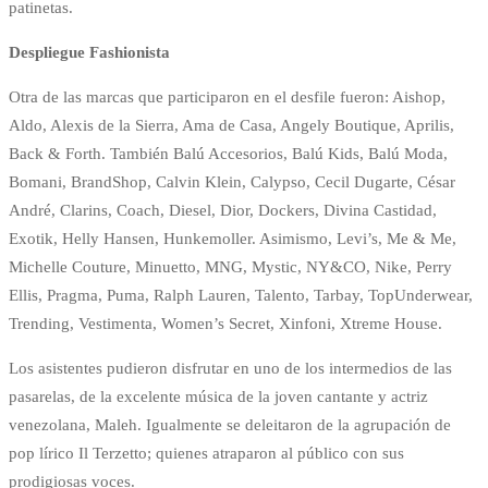
patinetas.
Despliegue Fashionista
Otra de las marcas que participaron en el desfile fueron: Aishop,
Aldo, Alexis de la Sierra, Ama de Casa, Angely Boutique, Aprilis,
Back & Forth. También Balú Accesorios, Balú Kids, Balú Moda,
Bomani, BrandShop, Calvin Klein, Calypso, Cecil Dugarte, César
André, Clarins, Coach, Diesel, Dior, Dockers, Divina Castidad,
Exotik, Helly Hansen, Hunkemoller. Asimismo, Levi’s, Me & Me,
Michelle Couture, Minuetto, MNG, Mystic, NY&CO, Nike, Perry
Ellis, Pragma, Puma, Ralph Lauren, Talento, Tarbay, TopUnderwear,
Trending, Vestimenta, Women’s Secret, Xinfoni, Xtreme House.
Los asistentes pudieron disfrutar en uno de los intermedios de las
pasarelas, de la excelente música de la joven cantante y actriz
venezolana, Maleh. Igualmente se deleitaron de la agrupación de
pop lírico Il Terzetto; quienes atraparon al público con sus
prodigiosas voces.