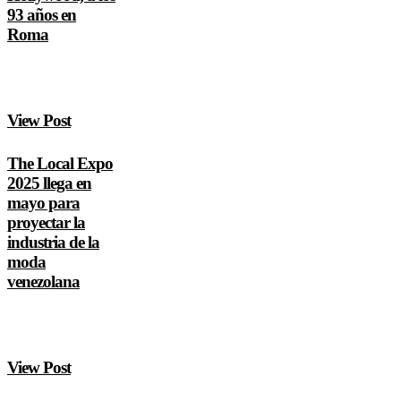
93 años en
Roma
View Post
The Local Expo
2025 llega en
mayo para
proyectar la
industria de la
moda
venezolana
View Post