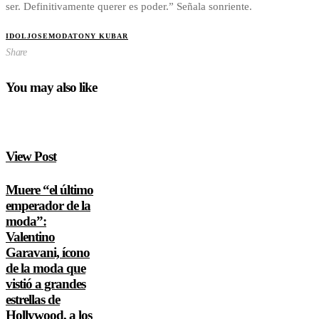
ser. Definitivamente querer es poder.” Señala sonriente.
IDOLJOSE
MODA
TONY KUBAR
Share
You may also like
View Post
Muere “el último
emperador de la
moda”:
Valentino
Garavani, ícono
de la moda que
vistió a grandes
estrellas de
Hollywood, a los