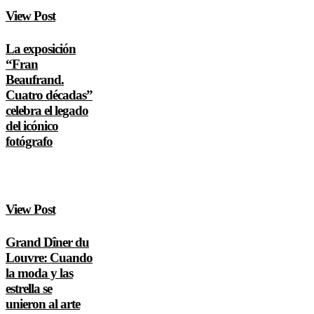
View Post
La exposición
“Fran
Beaufrand.
Cuatro décadas”
celebra el legado
del icónico
fotógrafo
View Post
Grand Dîner du
Louvre: Cuando
la moda y las
estrella se
unieron al arte