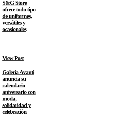
S&G Store
ofrece todo tipo
de uniformes,
versátiles y
ocasionales
View Post
Galería Avanti
anuncia su
calendario
aniversario con
moda,
solidaridad y
celebración