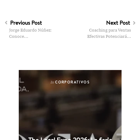
Previous Post
Next Post
Jorge Eduardo Núñez:
Coaching para Ventas
Conoce…
Efectivas Potenciará…
CORPORATIVOS
In
The Local Expo 2026: La feria