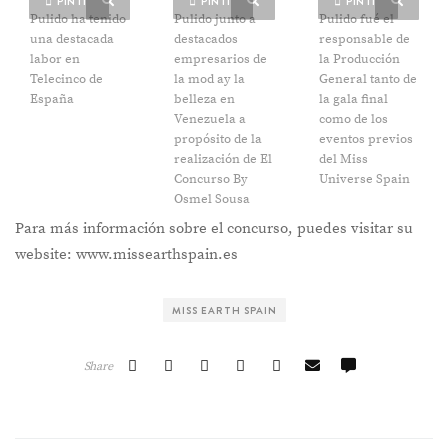
PIN IT
PIN IT
PIN IT
Pulido ha tenido
Pulido junto a
Pulido fué el
una destacada
destacados
responsable de
labor en
empresarios de
la Producción
Telecinco de
la mod ay la
General tanto de
España
belleza en
la gala final
Venezuela a
como de los
propósito de la
eventos previos
realización de El
del Miss
Concurso By
Universe Spain
Osmel Sousa
Para más información sobre el concurso, puedes visitar su
website: www.missearthspain.es
MISS EARTH SPAIN
Share