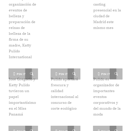
organización de
casting
eventos de
presencial en la
belleza y
ciudad de
preparación de
Madrid este
reinas de
mismo mes
belleza de la
firma de su
madre, Katty
Pulido
International
PIN IT
PIN IT
PIN IT
Jose Gregorio y
Pulido aportará
Pulido es
Katty Pulido
frescura y
organizador de
tuvieron un
calidad
importantes
papel
internacional al
eventos
importantísimo
concurso de
corporativos y
en el Miss
corte ecológico
del mundo de la
Panamá
moda