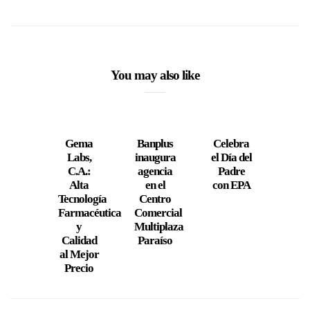
You may also like
Gema
Banplus
Celebra
Vida 
Labs,
inaugura
el Día del
refu
C.A.:
agencia
Padre
s
Alta
en el
con EPA
prop
Tecnología
Centro
d
Farmacéutica
Comercial
nutri
y
Multiplaza
co
Calidad
Paraíso
alim
al Mejor
pre
Precio
pa
masc