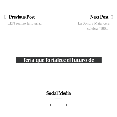
Previous Post
Next Post
LBN realizó la lotería…
La Sonora Matancera
celebra “100…
VIEW POST
The Local Expo 2026: La
feria que fortalece el futuro de
la moda venezolana
In
CORPORATIVOS
Social Media