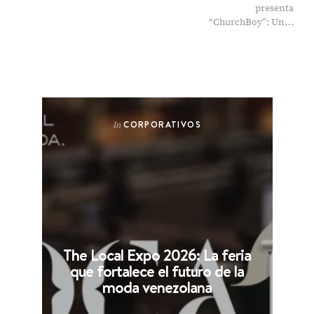
presenta
“ChurchBoy”: Un…
CORPORATIVOS
In
The Local Expo 2026: La feria
que fortalece el futuro de la
moda venezolana