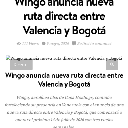
Wingo anuncia nueva
ruta directa entre
Valencia y Bogotá
111 Views
9 mayo, 2026
Be first to comment
PIN IT
Wingo anuncia nueva ruta directa entre
Valencia y Bogotá
Wingo, aerolínea filial de Copa Holdings, continúa
fortaleciendo su presencia en Venezuela con el anuncio de una
nueva ruta directa entre Valencia y Bogotá, que comenzará a
operar el próximo 14 de julio de 2026 con tres vuelos
semanales.