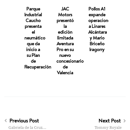
Parque
JAC
Pollos A1
Hot
Industrial
Motors
expande
Gr
Caucho
presentó
operaciones
Caci
presenta
la
a Linares
Maiq
el
edición
Alcántara
abre
neumático
limitada
y Mario
1.2
que da
Aventura
Briceño
empl
inicio a
Pro en su
Iragorry
y ac
su Plan
nuevo
dire
de
concesionario
a
Recuperación
de
aero
Valencia
Previous Post
Next Post
Gabriela de la Cruz…
Tommy Royale