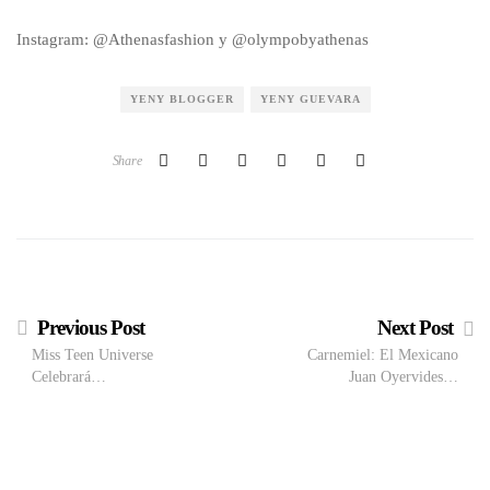
Instagram: @Athenasfashion y @olympobyathenas
YENY BLOGGER
YENY GUEVARA
Share
Previous Post
Next Post
Miss Teen Universe
Carnemiel: El Mexicano
Celebrará…
Juan Oyervides…
M
VIEW POST
The Local Expo 2026: La