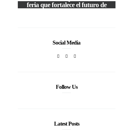
50
feria que fortalece el futuro de
la moda venezolana
In
CORPORATIVOS
Social Media
Follow Us
Latest Posts