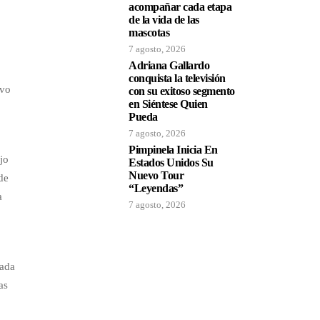
acompañar cada etapa
de la vida de las
mascotas
7 agosto, 2026
Adriana Gallardo
conquista la televisión
ivo
con su exitoso segmento
en Siéntese Quien
Pueda
7 agosto, 2026
Pimpinela Inicia En
jo
Estados Unidos Su
Nuevo Tour
de
“Leyendas”
a
7 agosto, 2026
rada
as