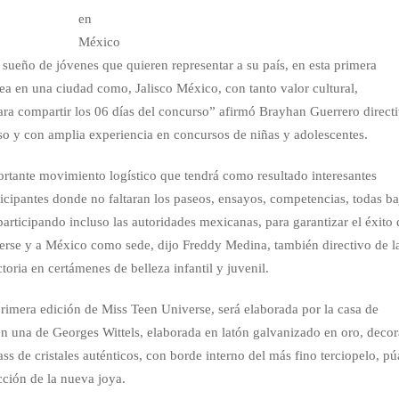
en
México
 sueño de jóvenes que quieren representar a su país, en esta primera
ea en una ciudad como, Jalisco México, con tanto valor cultural,
para compartir los 06 días del concurso” afirmó Brayhan Guerrero direct
o y con amplia experiencia en concursos de niñas y adolescentes.
rtante movimiento logístico que tendrá como resultado interesantes
rticipantes donde no faltaran los paseos, ensayos, competencias, todas ba
participando incluso las autoridades mexicanas, para garantizar el éxito 
erse y a México como sede, dijo Freddy Medina, también directivo de l
oria en certámenes de belleza infantil y juvenil.
 primera edición de Miss Teen Universe, será elaborada por la casa de
n una de Georges Wittels, elaborada en latón galvanizado en oro, deco
ass de cristales auténticos, con borde interno del más fino terciopelo, pú
ección de la nueva joya.