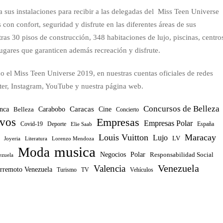
 sus instalaciones para recibir a las delegadas del Miss Teen Universe
con confort, seguridad y disfrute en las diferentes áreas de sus
tras 30 pisos de construcción, 348 habitaciones de lujo, piscinas, centro
ugares que garanticen además recreación y disfrute.
o el Miss Teen Universe 2019, en nuestras cuentas oficiales de redes
ter, Instagram, YouTube y nuestra página web.
Concursos de Belleza
Caracas
nca
Carabobo
Belleza
Cine
Concierto
ivos
Empresas
Empresas Polar
Covid-19
Deporte
España
Elie Saab
Louis Vuitton
Maracay
Lujo
LV
Joyeria
Literatura
Lorenzo Mendoza
musica
Moda
Negocios
Polar
Responsabilidad Social
ezuela
Venezuela
Valencia
rremoto Venezuela
Turismo
TV
Vehículos