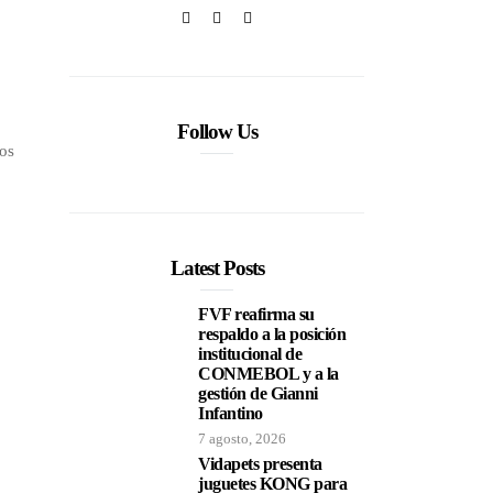
Follow Us
sos
Latest Posts
FVF reafirma su
respaldo a la posición
institucional de
CONMEBOL y a la
gestión de Gianni
Infantino
7 agosto, 2026
Vidapets presenta
juguetes KONG para