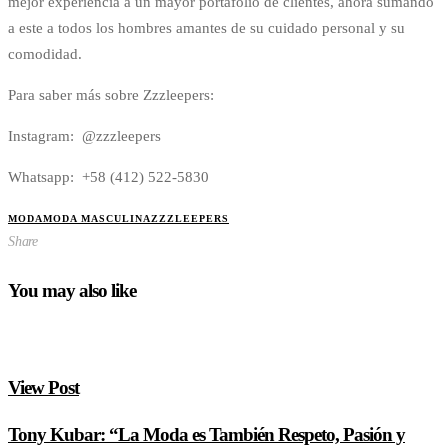
mejor experiencia a un mayor portafolio de clientes, ahora sumando
a este a todos los hombres amantes de su cuidado personal y su
comodidad.
Para saber más sobre Zzzleepers:
Instagram: @zzzleepers
Whatsapp: +58 (412) 522-5830
MODA
MODA MASCULINA
ZZZLEEPERS
Share
You may also like
View Post
Tony Kubar: “La Moda es También Respeto, Pasión y