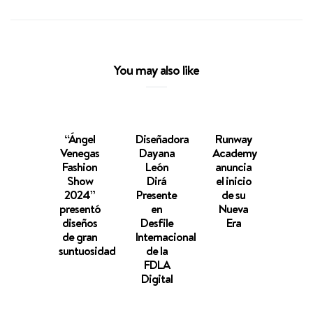
You may also like
“Ángel
Diseñadora
Runway
Tam
Venegas
Dayana
Academy
Cur
Fashion
León
anuncia
G
Show
Dirá
el inicio
Fly
2024”
Presente
de su
Tourb
presentó
en
Nueva
U
diseños
Desfile
Era
Nu
de gran
Internacional
Punt
suntuosidad
de la
Tran
FDLA
pa
Digital
Lou
Vuit