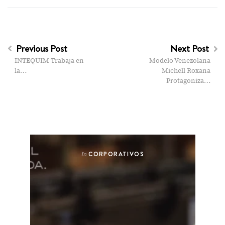
Previous Post
Next Post
INTEQUIM Trabaja en
Modelo Venezolana
la…
Michell Roxana
Protagoniza…
CORPORATIVOS
In