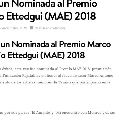
un Nominada al Premio
o Ettedgui (MAE) 2018
1 diciembre, 2018
Be first to comment
Multinacional de
Sabores expande su
aun Nominada al Premio Marco
Portafolio de bebidas
io Ettedgui (MAE) 2018
 éxitos, esta vez fue nominada al Premio MAE 2018; premiación
la Fundación Rajatablas en honor al fallecido actor Marco Antonio
VIEW POST
talento de los artistas menores de 35 años que participaron en la
un por sus piezas ¨El Amante¨y ¨Mi encuentro con Monroe¨, obra