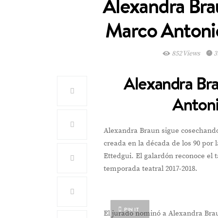
Alexandra Bra
Marco Antoni
852 Views
3
Alexandra Br
Anton
Alexandra Braun sigue cosechando
creada en la década de los 90 por 
Ettedgui. El galardón reconoce el 
temporada teatral 2017-2018.
PIN IT
El jurado nominó a Alexandra Bra