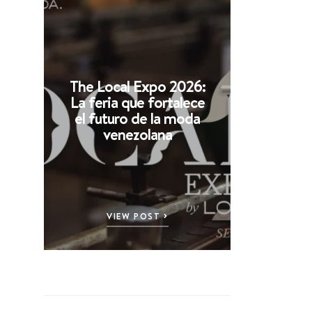
The Local Expo 2026:
La feria que fortalece
el futuro de la moda
venezolana
VIEW POST
s