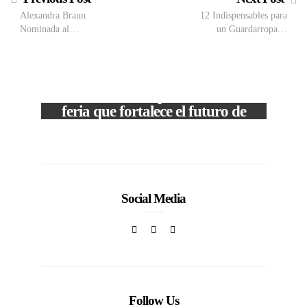
Alexandra Braun
12 Indispensables para
Nominada al…
un Guardarropa…
M
VIEW POST
The Local Expo 2026: La
50
feria que fortalece el futuro de
la moda venezolana
In
CORPORATIVOS
Social Media
Follow Us