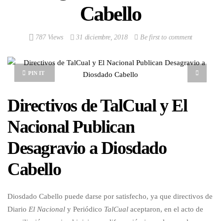
Cabello
787 Views
31 diciembre, 2018
Be first to comment
PIN IT
Directivos de TalCual y El
Nacional Publican
Desagravio a Diosdado
Cabello
Diosdado Cabello puede darse por satisfecho, ya que directivos de
Diario
El Nacional
y Periódico
TalCual
aceptaron, en el acto de