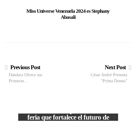
Miss Universe Venezuela 2024 es Stephany
El Miss V
Abasali
Organi
Esperanz
el E
Previous Post
Next Post
Dándara Ofrece sus
César André Presenta
Primeras…
“Prima Donna”
VIEW POST
The Local Expo 2026: La
feria que fortalece el futuro de
la moda venezolana
c
In
CORPORATIVOS