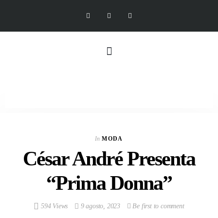
In
MODA
César André Presenta
“Prima Donna”
594 Views
9 agosto, 2023
Be first to comment