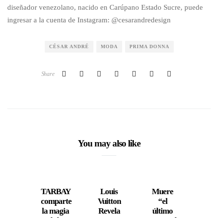
diseñador venezolano, nacido en Carúpano Estado Sucre, puede
ingresar a la cuenta de Instagram: @cesarandredesign
CÉSAR ANDRÉ
MODA
PRIMA DONNA
Share
You may also like
TARBAY
Louis
Muere
Call
comparte
Vuitton
“el
Lo
la magia
Revela
último
Inau