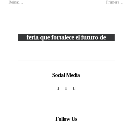
Reina:…
Primera…
VIEW POST
The Local Expo 2026: La
feria que fortalece el futuro de
la moda venezolana
In
CORPORATIVOS
Social Media
Follow Us