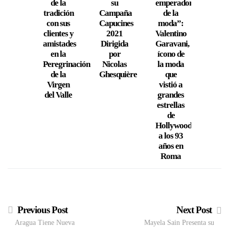
de la
su
emperador
su P
tradición
Campaña
de la
Up S
con sus
Capucines
moda”:
e
clientes y
2021
Valentino
Repú
amistades
Dirigida
Garavani,
Domi
en la
por
ícono de
Peregrinación
Nicolas
la moda
de la
Ghesquière
que
Virgen
vistió a
del Valle
grandes
estrellas
de
Hollywood,
a los 93
años en
Roma
Previous Post
Next Post
Aragua Tiene Nueva
Mayela Sain Presenta su