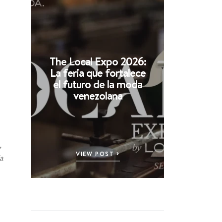
The Local Expo 2026:
La feria que fortalece
el futuro de la moda
venezolana
,
VIEW POST
a