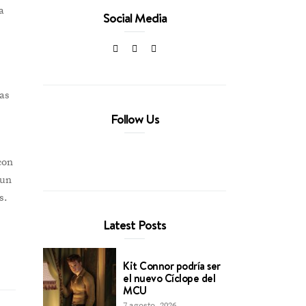
a
Social Media
ras
,
Follow Us
con
 un
s.
Latest Posts
Kit Connor podría ser
el nuevo Cíclope del
MCU
7 agosto, 2026