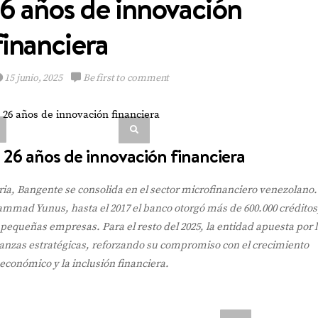
6 años de innovación
financiera
15 junio, 2025
Be first to comment
Emely Barile pisa
fuerte en el Reina
Hispanoamericana
26 años de innovación financiera
ia, Bangente se consolida en el sector microfinanciero venezolano.
mmad Yunus, hasta el 2017 el banco otorgó más de 600.000 créditos
VIEW POST
queñas empresas. Para el resto del 2025, la entidad apuesta por l
ianzas estratégicas, reforzando su compromiso con el crecimiento
económico y la inclusión financiera.