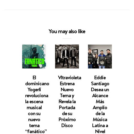
You may also like
El
Vltravioleta
Eddie
CAR
dominicano
Estrena
Santiago
DES
Yogerli
Nuevo
Desea un
WE
revoluciona
Tema y
Alcance
Tran
la escena
Revela la
Más
Emoc
musical
Portada
Amplio
Únic
con su
de su
de la
Cone
nuevo
Próximo
Música
a Tr
tema
Disco
Latina a
d
“fanático”
Nivel
Colo