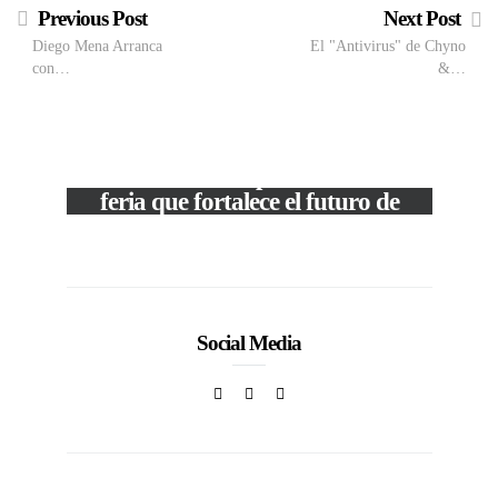
Previous Post
Next Post
Diego Mena Arranca
El "Antivirus" de Chyno
con…
&…
VIEW POST
The Local Expo 2026: La
feria que fortalece el futuro de
la moda venezolana
In
CORPORATIVOS
Social Media