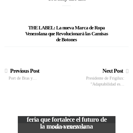
THE LABEL: La nueva Marca de Ropa
Verón
Venezolana que Revolucionará las Camisas
de Botones
Previous Post
Next Post
Port de Bras y…
Presidente de Frigilux:
“Adaptabilidad es…
M
VIEW POST
The Local Expo 2026: La
50
feria que fortalece el futuro de
la moda venezolana
In
CORPORATIVOS