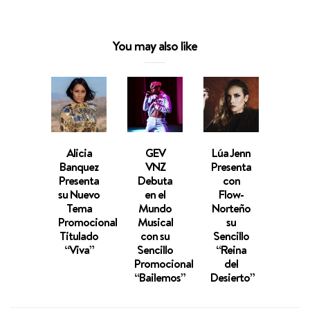
You may also like
Alicia
GEV
Lúa Jenn
Cesa
Banquez
VNZ
Presenta
desp
Presenta
Debuta
con
u
su Nuevo
en el
Flow-
univ
Tema
Mundo
Norteño
son
Promocional
Musical
su
si
Titulado
con su
Sencillo
fron
“Viva”
Sencillo
“Reina
con 
Promocional
del
Proc
“Bailemos”
Desierto”