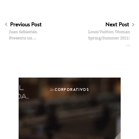
Previous Post
Next Post
Juan Sebastián
Louis Vuitton Woman
Presenta un…
Spring/Summer 2021:
…
CORPORATIVOS
In