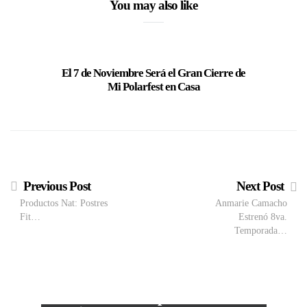
You may also like
El 7 de Noviembre Será el Gran Cierre de
Pepsi Entr
Mi Polarfest en Casa
8va Edi
Previous Post
Next Post
Productos Nat: Postres
Anmarie Camacho
Fit…
Estrenó 8va.
Temporada…
M
VIEW POST
The Local Expo 2026: La
50