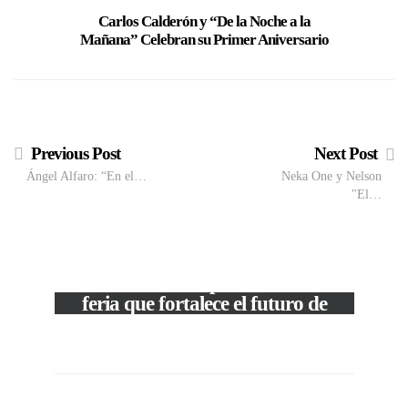
Carlos Calderón y “De la Noche a la
Carlos 
Mañana” Celebran su Primer Aniversario
Indi
Previous Post
Next Post
Ángel Alfaro: “En el…
Neka One y Nelson
"El…
M
VIEW POST
The Local Expo 2026: La
50
feria que fortalece el futuro de
la moda venezolana
In
CORPORATIVOS