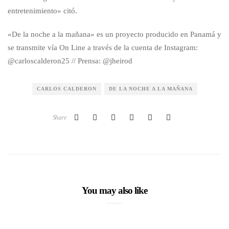
entretenimiento» citó.
«De la noche a la mañana» es un proyecto producido en Panamá y
se transmite vía On Line a través de la cuenta de Instagram:
@carloscalderon25 // Prensa: @jheirod
CARLOS CALDERON
DE LA NOCHE A LA MAÑANA
Share
You may also like