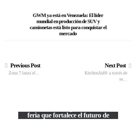
GWM ya está en Venezuela: El líder
Bangent
mundial en producción de SUV y
Cubo Ne
camionetas está listo para conquistar el
Autoservi
mercado
Previous Post
Next Post
Zona 7 lanza el…
KitchenAid® a través de
su…
M
VIEW POST
The Local Expo 2026: La
50
feria que fortalece el futuro de
la moda venezolana
In
CORPORATIVOS