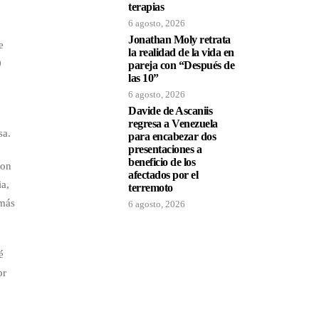
terapias
6 agosto, 2026
Jonathan Moly retrata
e
la realidad de la vida en
0
pareja con “Después de
las 10”
6 agosto, 2026
Davide de Ascaniis
regresa a Venezuela
sa.
para encabezar dos
presentaciones a
beneficio de los
con
afectados por el
ia,
terremoto
 más
6 agosto, 2026
é
or