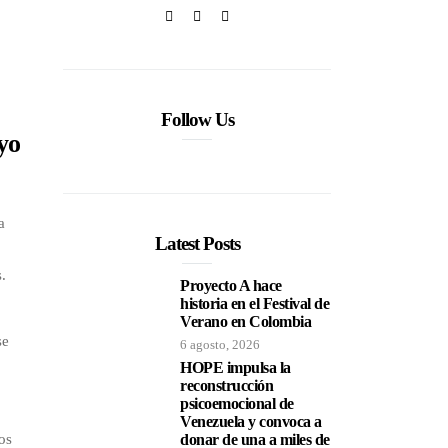
Follow Us
yo
a
Latest Posts
s.
Proyecto A hace
historia en el Festival de
Verano en Colombia
se
6 agosto, 2026
HOPE impulsa la
reconstrucción
psicoemocional de
Venezuela y convoca a
os
donar de una a miles de