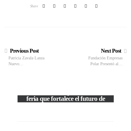
Share
Previous Post
Next Post
Patricia Zavala Lanza
Fundación Empresas
Nuevo…
Polar Presentó al…
VIEW POST
The Local Expo 2026: La
feria que fortalece el futuro de
la moda venezolana
c
In
CORPORATIVOS