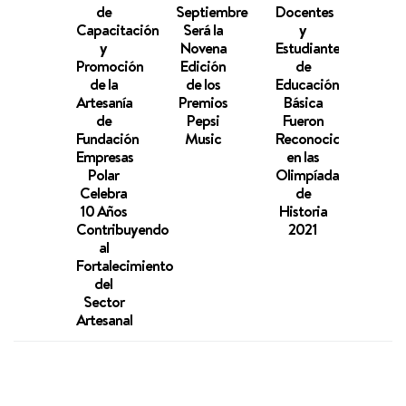
de
Septiembre
Docentes
100
Capacitación
Será la
y
Pers
y
Novena
Estudiantes
s
Promoción
Edición
de
Bene
de la
de los
Educación
de 
Artesanía
Premios
Básica
Labo
de
Pepsi
Fueron
Fund
Fundación
Music
Reconocidos
Empr
Empresas
en las
Pol
Polar
Olimpíadas
Dura
Celebra
de
20
10 Años
Historia
20
Contribuyendo
2021
al
Fortalecimiento
del
Sector
Artesanal