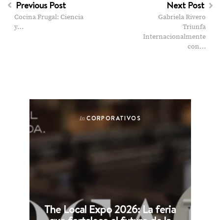
Previous Post
Next Post
Cocina Frugal: Ciencia
Gabriela Rivero
y…
Triunfa
Internacionalmente
con…
CORPORATIVOS
In
The Local Expo 2026: La feria
que fortalece el futuro de la