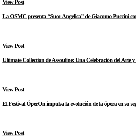
View Post
La OSMC presenta “Suor Angelica” de Giacomo Puccini com
View Post
Ultimate Collection de Assouline: Una Celebración del Arte y
View Post
El Festival ÓperOn impulsa la evolución de la ópera en su s
View Post