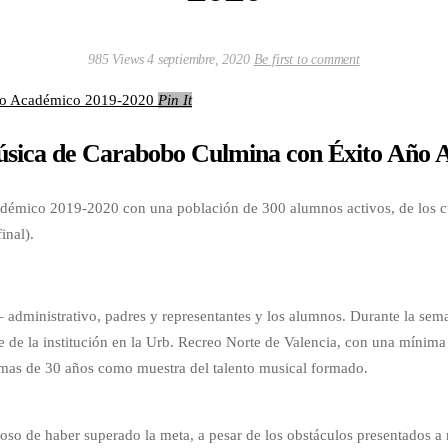
985 Views
4 septiembre, 2020
Be first to comment
Pin It
úsica de Carabobo Culmina con Éxito Año 
démico 2019-2020 con una población de 300 alumnos activos, de los cua
inal).
administrativo, padres y representantes y los alumnos. Durante la seman
ede de la institución en la Urb. Recreo Norte de Valencia, con una míni
e mas de 30 años como muestra del talento musical formado.
oso de haber superado la meta, a pesar de los obstáculos presentados a m