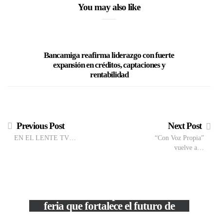
You may also like
Bancamiga reafirma liderazgo con fuerte
El Tun
expansión en créditos, captaciones y
corpora
rentabilidad
m
Previous Post
Next Post
EN EL LENTE TV…
“Con Voz Propia”
vuelve a…
VIEW POST
The Local Expo 2026: La
feria que fortalece el futuro de
la moda venezolana
c