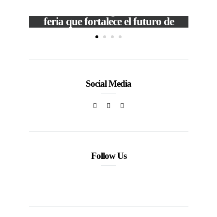
VIEW POST
The Local Expo 2026: La
feria que fortalece el futuro de
la moda venezolana
In
CORPORATIVOS
Social Media
Follow Us