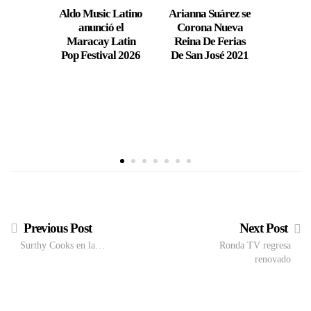
Aldo Music Latino
Arianna Suárez se
Festi
anunció el
Corona Nueva
Banda
Maracay Latin
Reina De Ferias
acor
Pop Festival 2026
De San José 2021
victor
Ma
Previous Post
Next Post
Surthy Cooks en la…
Ronda TV regresa
renovado