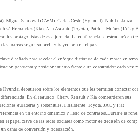
st), Miguel Sandoval (GWM), Carlos Cesin (Hyundai), Nubila Lianza
an José Hernández (Kia), Ana Ascanio (Toyota), Patricia Muñoz (JAC y B
n los protagonistas de esta jornada. La conferencia se estructuró en tr
las marcas según su perfil y trayectoria en el país.
ave diseñada para revelar el enfoque distintivo de cada marca en tema
elización postventa y posicionamiento frente a un consumidor cada vez 
e Hyundai debatieron sobre los elementos que les permiten conectar co
diferenciada. En el segundo, Chery, Renault y Kia compartieron sus
relaciones duraderas y sostenibles. Finalmente, Toyota, JAC y Fiat
ferencia en un entorno dinámico y lleno de contrastes.Durante la rond
 en el papel clave de las redes sociales como motor de decisión de comp
 un canal de conversión y fidelización.