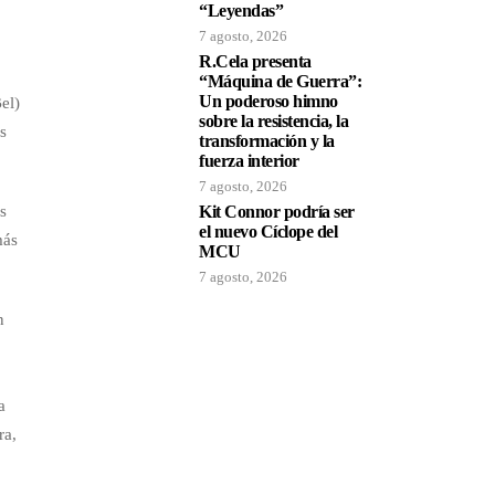
“Leyendas”
7 agosto, 2026
R.Cela presenta
“Máquina de Guerra”:
Un poderoso himno
el)
sobre la resistencia, la
es
transformación y la
fuerza interior
7 agosto, 2026
s
Kit Connor podría ser
el nuevo Cíclope del
más
MCU
7 agosto, 2026
n
a
ra,