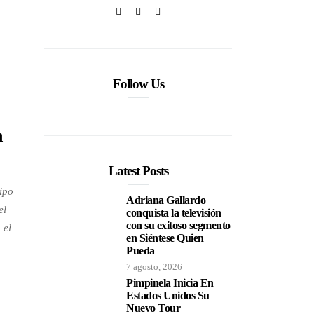
Follow Us
n
Latest Posts
ipo
Adriana Gallardo
el
conquista la televisión
con su exitoso segmento
 el
en Siéntese Quien
Pueda
7 agosto, 2026
Pimpinela Inicia En
Estados Unidos Su
Nuevo Tour