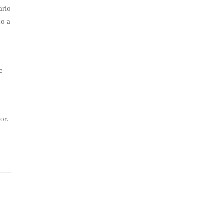
ario
do a
de
or.