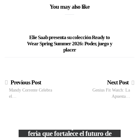
You may also like
Elie Saab presenta su colección Ready to
Noche Mo
Wear Spring Summer 2026: Poder, juego y
Grandes 
placer
Previous Post
Next Post
Mandy Corrente Celebra
Genius Fit Watch: La
el…
Apuesta…
M
VIEW POST
The Local Expo 2026: La
50
feria que fortalece el futuro de