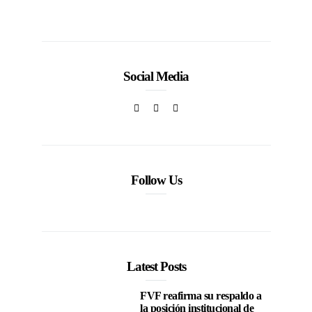
la moda venezolana
In
CORPORATIVOS
Social Media
Follow Us
Latest Posts
FVF reafirma su respaldo a
la posición institucional de