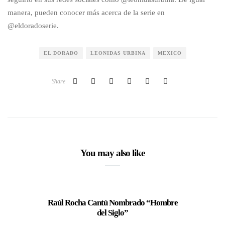
manera, pueden conocer más acerca de la serie en
@eldoradoserie.
EL DORADO
LEONIDAS URBINA
MEXICO
Share
You may also like
Raúl Rocha Cantú Nombrado “Hombre
Mira
del Siglo”
platafo
Feve