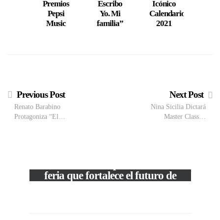
Premios
Escribo
Icónico
Pepsi
Yo. Mi
Calendario
Music
familia”
2021
Previous Post
Next Post
Renato Barabino
Nina Sicilia Dictará
Protagoniza “El…
Master Class…
VIEW POST
The Local Expo 2026: La
feria que fortalece el futuro de
la moda venezolana
In
CORPORATIVOS