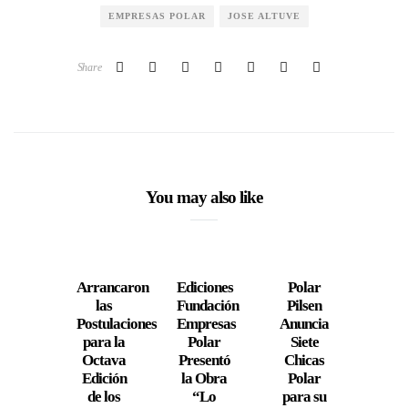
EMPRESAS POLAR
JOSE ALTUVE
Share
You may also like
Arrancaron
Ediciones
Polar
Cara
las
Fundación
Pilsen
está 
Postulaciones
Empresas
Anuncia
para
para la
Polar
Siete
Gato
Octava
Presentó
Chicas
Cara
Edición
la Obra
Polar
Ro
de los
“Lo
para su
20