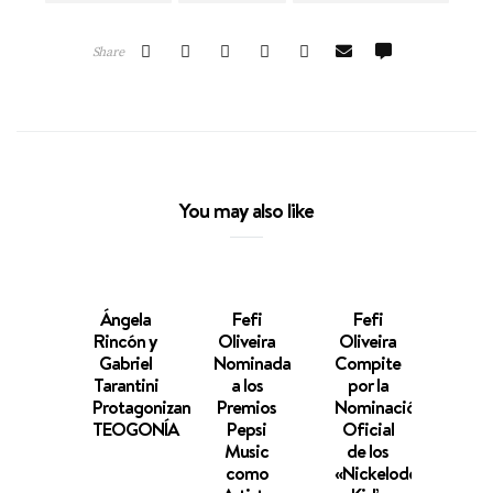
Share
You may also like
Ángela
Fefi
Fefi
FE
Rincón y
Oliveira
Oliveira
Sigu
Gabriel
Nominada
Compite
Cam
Tarantini
a los
por la
Musi
Protagonizan
Premios
Nominación
Junt
TEOGONÍA
Pepsi
Oficial
Anab
Music
de los
Qu
como
«Nickelodeon