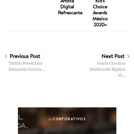
Artista
Kid’s
Digital
Choice
Refrescante
Awards
México
2020»
Previous Post
Next Post
TikTok Presentará
María Carolina
Demanda Contra…
Maldonado Explica
el…
CORPORATIVOS
In