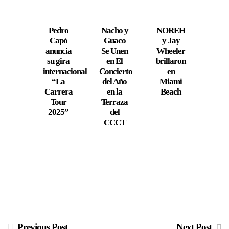
Pedro
Nacho y
NOREH
Pab
Capó
Guaco
y Jay
Cés
anuncia
Se Unen
Wheeler
Andr
su gira
en El
brillaron
Logr
internacional
Concierto
en
Proy
“La
del Año
Miami
en 
Carrera
en la
Beach
Mu
Tour
Terraza
Musi
2025”
del
CCCT
Previous Post
Next Post