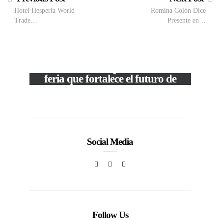
Hotel Hesperia World
Romina Colón Dice
Trade…
Presente en…
VIEW POST
The Local Expo 2026: La
feria que fortalece el futuro de
la moda venezolana
In
CORPORATIVOS
Social Media
Follow Us