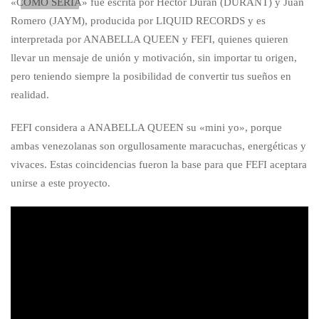
«CÓMO SERÍA» fue escrita por Héctor Duran (DURANT) y Juan
Romero (JAYM), producida por LIQUID RECORDS y es
interpretada por ANABELLA QUEEN y FEFI, quienes quieren
llevar un mensaje de unión y motivación, sin importar tu origen,
pero teniendo siempre la posibilidad de convertir tus sueños en
realidad.
FEFI considera a ANABELLA QUEEN su «mini yo», porque
ambas venezolanas son orgullosamente maracuchas, energéticas y
vivaces. Estas coincidencias fueron la base para que FEFI aceptara
unirse a este proyecto.