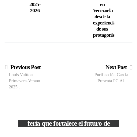
2025-
en
en el
2026
Venezuela
desde la
experiencia
de sus
protagonistas
Previous Post
Next Post
Louis Vuitton
Purificación García
Primavera-Verano
Presenta PG Al…
2025…
VIEW POST
The Local Expo 2026: La
feria que fortalece el futuro de
la moda venezolana
In
CORPORATIVOS