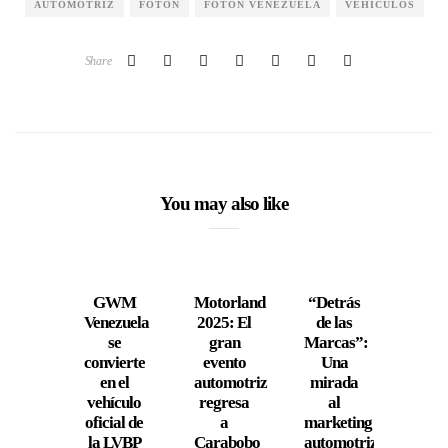
AUTOMOTRIZ
FOTON
FOTON VENEZUELA
VEHÍCULOS
Share
You may also like
GWM
Motorland
“Detrás
J
Venezuela
2025: El
de las
Mot
se
gran
Marcas”:
Vene
convierte
evento
Una
estab
en el
automotriz
mirada
nue
vehículo
regresa
al
réc
oficial de
a
marketing
d
la LVBP
Carabobo
automotriz
prod